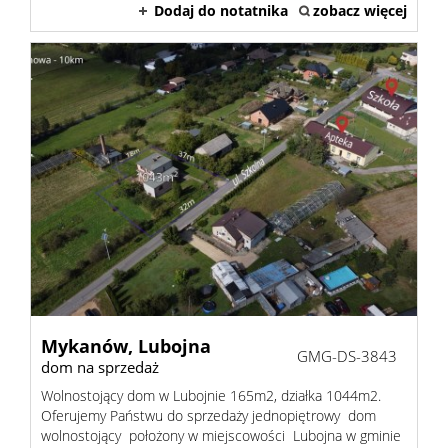
Dodaj do notatnika
zobacz więcej
Mykanów,
Lubojna
GMG-DS-3843
dom na sprzedaż
Wolnostojący dom w Lubojnie 165m2, działka 1044m2.
Oferujemy Państwu do sprzedaży jednopiętrowy dom
wolnostojący położony w miejscowości Lubojna w gminie