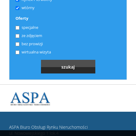
wtórny
Oferty
specjalne
ze zdjęciem
bez prowizji
wirtualna wizyta
ASPA Biuro Obsługi Rynku Nieruchomości
ul. Nowowiejskiego 1 lok.4