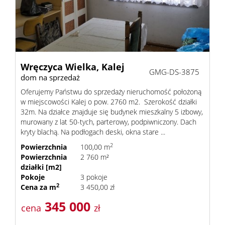
Lokale
O
Wręczyca Wielka,
Kalej
GMG-DS-3875
dom na sprzedaż
Oferujemy Państwu do sprzedaży nieruchomość położoną
firmie
Kontak
w miejscowości Kalej o pow. 2760 m2. Szerokość działki
32m. Na działce znajduje się budynek mieszkalny 5 izbowy,
murowany z lat 50-tych, parterowy, podpiwniczony. Dach
kryty blachą. Na podłogach deski, okna stare ...
2
Powierzchnia
100,00 m
Powierzchnia
2 760 m²
działki [m2]
Pokoje
3 pokoje
2
Cena za m
3 450,00 zł
345 000
cena
zł