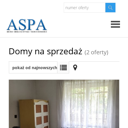
Strona
Domy na sprzedaż
(2 oferty)
główna
Oferty
pokaż od najnowszych
Mieszkan
Domy
Dzialki